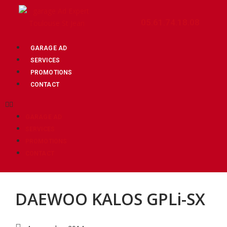
05.61.74.18.08
GARAGE AD
SERVICES
PROMOTIONS
Tag: KALOS
CONTACT
Posts related to KALOS
GARAGE AD
SERVICES
PROMOTIONS
CONTACT
DAEWOO KALOS GPLi-SX