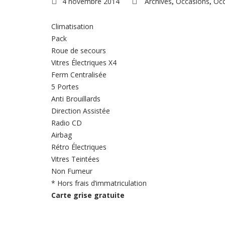
4 novembre 2014
Archives
Occasions
Occ
,
,
Climatisation
Pack
Roue de secours
Vitres Électriques X4
Ferm Centralisée
5 Portes
Anti Brouillards
Direction Assistée
Radio CD
Airbag
Rétro Électriques
Vitres Teintées
Non Fumeur
* Hors frais d’immatriculation
Carte grise gratuite