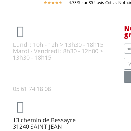
4,73/5 sur 354 avis Critizr. Notat
★
★
★
★
★
N
g
Lundi : 10h - 12h > 13h30 - 18h15
Mardi - Vendredi : 8h30 - 12h00 >
13h30 - 18h15
05 61 74 18 08
13 chemin de Bessayre
31240 SAINT JEAN