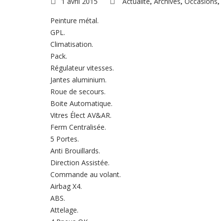
1 avril 2015
Actualité
Archives
Occasions
,
,
Peinture métal.
GPL.
Climatisation.
Pack.
Régulateur vitesses.
Jantes aluminium.
Roue de secours.
Boite Automatique.
Vitres Élect AV&AR.
Ferm Centralisée.
5 Portes.
Anti Brouillards.
Direction Assistée.
Commande au volant.
Airbag X4.
ABS.
Attelage.