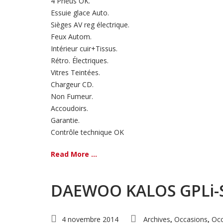
4 Pneus OK.
Essuie glace Auto.
Sièges AV reg électrique.
Feux Autom.
Intérieur cuir+Tissus.
Rétro. Électriques.
Vitres Teintées.
Chargeur CD.
Non Fumeur.
Accoudoirs.
Garantie.
Contrôle technique OK
Read More ...
DAEWOO KALOS GPLi-
4 novembre 2014
Archives
Occasions
Occ
,
,