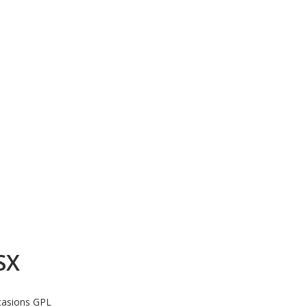
SX
asions GPL