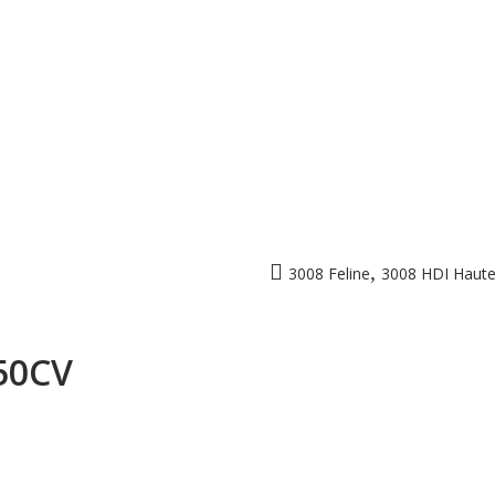
,
3008 Feline
3008 HDI Haut
150CV