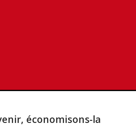
ler le gpl
e gpl
avenir, économisons-la